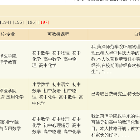
[194]
[195]
[196]
[197]
校/专业
可教授课程
自
我,菏泽师范学院06届物
初中数学 初中物理 初中
现已考入华中科技大学的
泽医学院
化学 高中数学 高中物
教.本人吃苦耐劳责任心强
理学教育
理 高中化学
经验,在校期间曾经多次
生”，“……
小学数学 初中语文 初中
泽医学院
数学 初中英语 初中物
已考取公费研究生,特长
育 应用化学
理 初中化学 高中数学 高
中化学
我是菏泽学院数学系的学
初中数学 初中物理 初中
泽职业学院
可辅导初高中的数理化和
化学 初中心理辅导 高中
与应用数学
目。本人性格开朗，教学
数学 高中物理 高中化学
和家长的好评。……