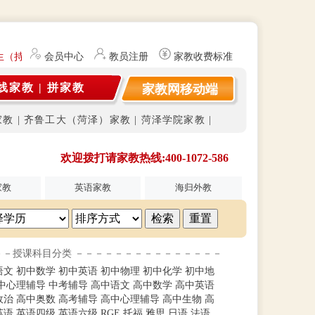
生（持有教师资格证）提供勤工俭学、社会实践兼职信息的服务平台。平
会员中心
教员注册
家教收费标准
线家教
|
拼家教
家教网移动端
家教
|
齐鲁工大（菏泽）家教
|
菏泽学院家教
|
欢迎拨打请家教热线:400-1072-586
家教
英语家教
海归外教
－－授课科目分类 －－－－－－－－－－－－－－－
语文
初中数学
初中英语
初中物理
初中化学
初中地
中心理辅导
中考辅导
高中语文
高中数学
高中英语
政治
高中奥数
高考辅导
高中心理辅导
高中生物
高
英语
英语四级
英语六级
RGE
托福
雅思
日语
法语