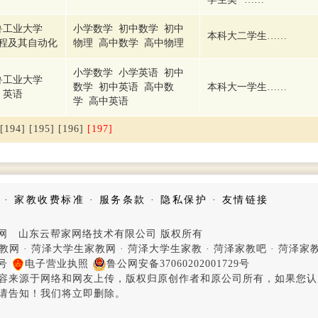
鲁工业大学
小学数学 初中数学 初中
本科大二学生……
程及其自动化
物理 高中数学 高中物理
小学数学 小学英语 初中
鲁工业大学
数学 初中英语 高中数
本科大一学生……
英语
学 高中英语
[194]
[195]
[196]
[197]
·
家教收费标准
·
服务条款
·
隐私保护
·
友情链接
家教网 山东云帮家网络技术有限公司 版权所有
教网
·
菏泽大学生家教网
·
菏泽大学生家教
·
菏泽家教吧
·
菏泽家
4号
电子营业执照
鲁公网安备37060202001729号
容来源于网络和网友上传，版权归原创作者和原公司所有，如果您认
请告知！我们将立即删除。