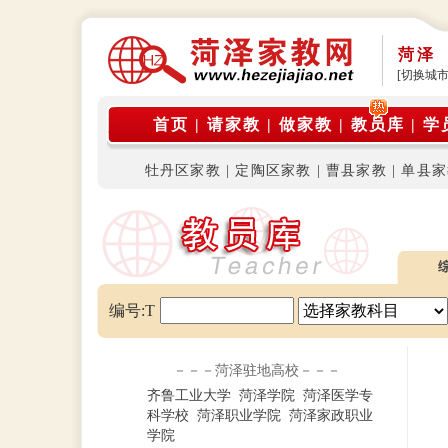
菏泽
[切换城市
首页
|
请家教
|
做家教
|
教员库
|
学
牡丹区家教
|
定陶区家教
|
曹县家教
|
单县家
编号:T
－－－菏泽驻地高校－－－
齐鲁工业大学
菏泽学院
菏泽医学专
科学校
菏泽职业学院
菏泽家政职业
学院