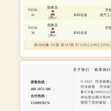
陈教员
T0530-
齐
41
本科在读
电气工
(男)
√
殷教员
T0530-
齐
36
本科在读
(男)
√
共
2949
条
15
/页 共
197
页
9
7
[191]
[192]
[193]
关于我们
·
联系我们
© 2025 菏泽
家教热线：
菏泽家教
·
菏泽家
400-1072-586
鲁ICP备1800555
合作热线：
本站部分图片和内
侵犯了您的版权，
13280958176