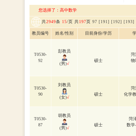
您选择了：高中数学
共
2949
条
15
/页 共
197
页
9
7
[191]
[192]
[193]
教员编号
姓名/性别
目前身份/学历
学
彭教员
T0530-
菏
92
硕士
物
(男)
√
刘教员
T0530-
菏
90
硕士
化学教
(女)
√
胡教员
T0530-
菏
87
硕士
数学
(男)
√