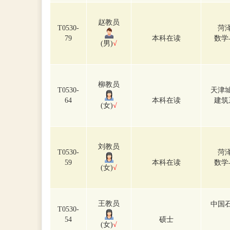
赵教员
T0530-
菏
79
本科在读
数学
(男)
√
柳教员
T0530-
天津
64
本科在读
建筑
(女)
√
刘教员
T0530-
菏
59
本科在读
数学
(女)
√
王教员
中国
T0530-
54
硕士
(女)
√