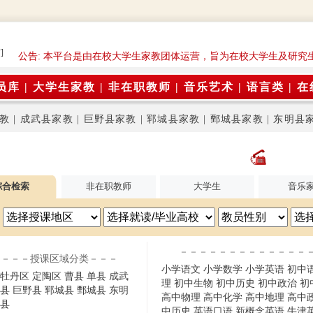
]
公告: 本平台是由在校大学生家教团体运营，旨为在校大学生及研究
员库
|
大学生家教
|
非在职教师
|
音乐艺术
|
语言类
|
在
教
|
成武县家教
|
巨野县家教
|
郓城县家教
|
鄄城县家教
|
东明县
综合检索
非在职教师
大学生
音乐
－－－－－－－－－－－－－
－－－授课区域分类－－－
小学语文
小学数学
小学英语
初中
牡丹区
定陶区
曹县
单县
成武
理
初中生物
初中历史
初中政治
初
县
巨野县
郓城县
鄄城县
东明
高中物理
高中化学
高中地理
高中
县
中历史
英语口语
新概念英语
牛津