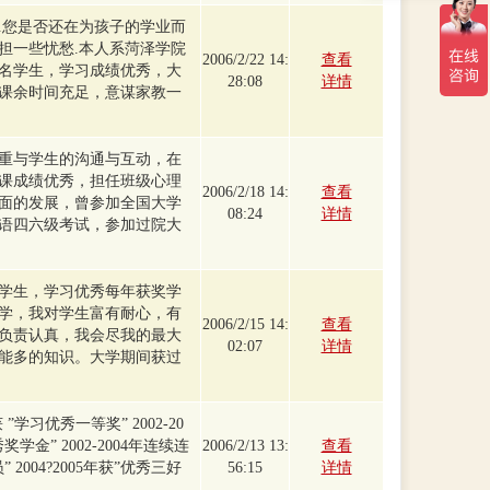
.您是否还在为孩子的学业而
担一些忧愁.本人系菏泽学院
2006/2/22 14:
查看
名学生，学习成绩优秀，大
28:08
详情
课余时间充足，意谋家教一
重与学生的沟通与互动，在
课成绩优秀，担任班级心理
2006/2/18 14:
查看
面的发展，曾参加全国大学
08:24
详情
语四六级考试，参加过院大
学生，学习优秀每年获奖学
学，我对学生富有耐心，有
2006/2/15 14:
查看
负责认真，我会尽我的最大
02:07
详情
能多的知识。大学期间获过
 ”学习优秀一等奖” 2002-20
学金” 2002-2004年连续连
2006/2/13 13:
查看
2004?2005年获”优秀三好
56:15
详情