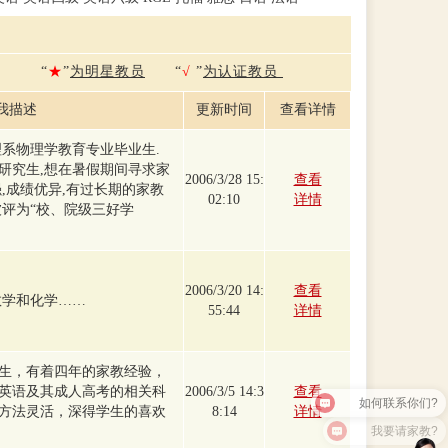
“
★
”
为明星教员
“
√
”
为认证教员
我描述
更新时间
查看详情
理系物理学教育专业毕业生.
研究生,想在暑假期间寻求家
2006/3/28 15:
查看
,成绩优异,有过长期的家教
02:10
详情
被评为“校、院级三好学
2006/3/20 14:
查看
数学和化学……
55:44
详情
生，有着四年的家教经验，
如何联系你们?
英语及其成人高考的相关科
2006/3/5 14:3
查看
方法灵活，深得学生的喜欢
8:14
详情
我要请家教?