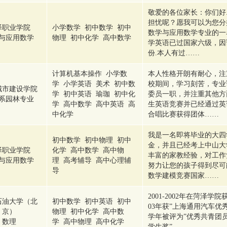
敬爱的各位家长：你们好
担忧呢？愿我可以为您分
泽职业学院
小学数学 初中数学 初中
数学与应用数学专业的一
与应用数学
物理 初中化学 高中数学
学英语已过国家六级，因
份.本人有过……
计算机基本操作 小学数
本人性格开朗有耐心，注
学 小学英语 美术 初中数
校期间，学习刻苦，专业
城市建设学院
学 初中英语 瑜珈 初中化
委员一职，并注重其他方
系园林专业
学 高中数学 高中英语 高
生英语竞赛并已经通过英
中化学
合唱比赛获得团体……
我是一名即将毕业的大四
初中数学 初中物理 初中
金，并且已经考上中山大
泽职业学院
化学 高中数学 高中物
丰富的家教经验，对工作
与应用数学
理 高考辅导 高中心理辅
努力让您的孩子得到尽可
导
数学建模竞赛国家……
2001-2002年在菏泽学院获
石油大学（北
初中数学 初中英语 初中
03年获”上海通用汽车优秀奖
京）
物理 初中化学 高中数
学年被评为”优秀共青团员” 
数理
学 高中物理 高中化学
学生奖” ……