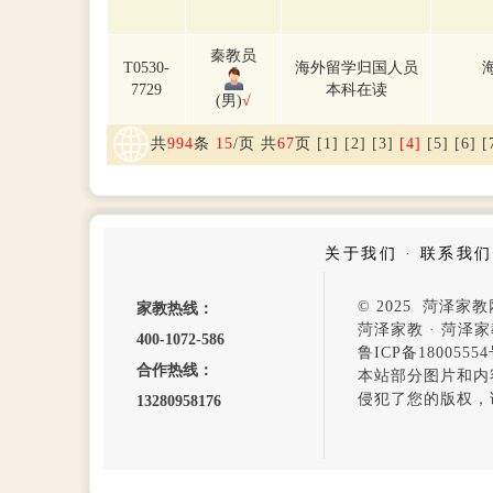
秦教员
T0530-
海外留学归国人员
7729
本科在读
(男)
√
共
994
条
15
/页 共
67
页
[1]
[2]
[3]
[4]
[5]
[6]
[
关于我们
·
联系我们
© 2025 菏泽
家教热线：
菏泽家教
·
菏泽家
400-1072-586
鲁ICP备1800555
合作热线：
本站部分图片和内
侵犯了您的版权，
13280958176