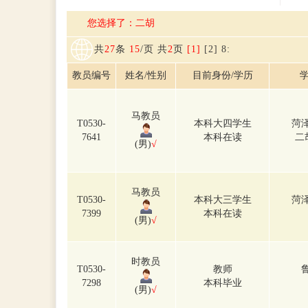
您选择了：二胡
共
27
条
15
/页 共
2
页
[1]
[2]
8
:
教员编号
姓名/性别
目前身份/学历
学
马教员
T0530-
本科大四学生
菏
7641
本科在读
二
(男)
√
马教员
T0530-
本科大三学生
菏
7399
本科在读
(男)
√
时教员
T0530-
教师
7298
本科毕业
(男)
√