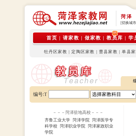
菏泽
[切换城市
公
首页
|
请家教
|
做家教
|
教员库
|
学
牡丹区家教
|
定陶区家教
|
曹县家教
|
单县家
编号:T
－－－菏泽驻地高校－－－
齐鲁工业大学
菏泽学院
菏泽医学专
科学校
菏泽职业学院
菏泽家政职业
学院