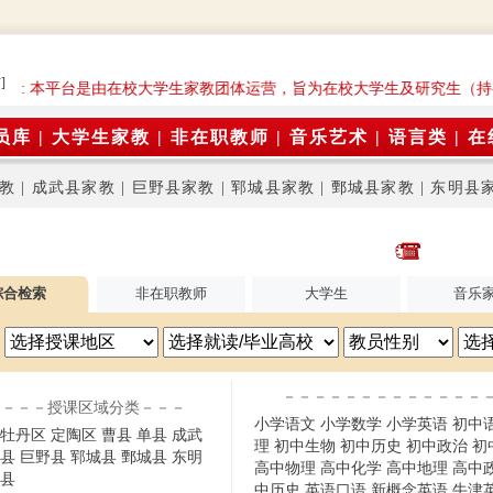
]
告: 本平台是由在校大学生家教团体运营，旨为在校大学生及研究生（持
员库
|
大学生家教
|
非在职教师
|
音乐艺术
|
语言类
|
在
教
|
成武县家教
|
巨野县家教
|
郓城县家教
|
鄄城县家教
|
东明县
综合检索
非在职教师
大学生
音乐
－－－－－－－－－－－－－
－－－授课区域分类－－－
小学语文
小学数学
小学英语
初中
牡丹区
定陶区
曹县
单县
成武
理
初中生物
初中历史
初中政治
初
县
巨野县
郓城县
鄄城县
东明
高中物理
高中化学
高中地理
高中
县
中历史
英语口语
新概念英语
牛津