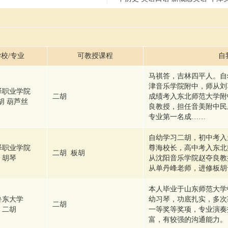
校/专业
可教授课程
自
马祺答，吉林四平人。自
津音乐学院附中，师从刘
泽职业学院
二胡
成绩考入东北师范大学附
胡 葫芦丝
良教授，担任音美附中民乐
专业第一名成……
自幼学习二胡，初中考入
泽职业学院
尊海校长，高中考入东北
二胡 板胡
胡琴
从沈阳音乐学院赵夺良教
从单丹峰老师，进修板胡
本人毕业于山东师范大学
鲁东大学
幼习琴，功底扎实，多次
二胡
二胡
一等奖等奖项，专业演奏
富，有较强的沟通能力。