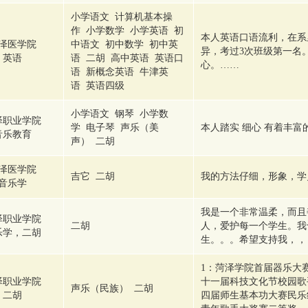
小学语文 计算机基本操
作 小学数学 小学英语 初
本人英语口语流利，在系
泽医学院
中语文 初中数学 初中英
异，考过3次班级第一名
英语
语 二胡 高中英语 英语口
心。……
语 新概念英语 牛津英
语 英语四级
小学语文 钢琴 小学数
泽职业学院
学 电子琴 声乐（美
本人踏实 细心 有着丰富
音乐教育
声） 二胡
泽医学院
吉它 二胡
我的方法仔细，形象，学
音乐学
我是一个非常温柔，而且
泽职业学院
二胡
人，爱护每一个学生。我
乐学，二胡
生。。。希望支持我，，
1：菏泽学院首届器乐大
泽职业学院
十一届科技文化节校园歌
声乐（民族） 二胡
二胡
四届师生基本功大赛民乐