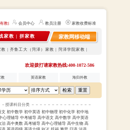
有教师资格证）提供勤工俭学、社会实践兼职信息的服务平台。平台不开
会员中心
教员注册
家教收费标准
线家教
|
拼家教
家教网移动端
家教
|
齐鲁工大（菏泽）家教
|
菏泽学院家教
|
欢迎拨打请家教热线:400-1072-586
家教
英语家教
海归外教
－－授课科目分类 －－－－－－－－－－－－－－－
语文
初中数学
初中英语
初中物理
初中化学
初中地
中心理辅导
中考辅导
高中语文
高中数学
高中英语
政治
高中奥数
高考辅导
高中心理辅导
高中生物
高
英语
英语四级
英语六级
RGE
托福
雅思
日语
法语