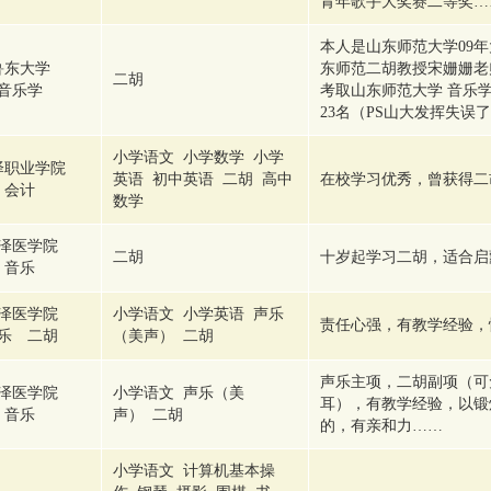
青年歌手大奖赛二等奖…
本人是山东师范大学09年
鲁东大学
东师范二胡教授宋姗姗老师
二胡
音乐学
考取山东师范大学 音乐学
23名（PS山大发挥失误
小学语文 小学数学 小学
泽职业学院
英语 初中英语 二胡 高中
在校学习优秀，曾获得二
会计
数学
泽医学院
二胡
十岁起学习二胡，适合启
音乐
泽医学院
小学语文 小学英语 声乐
责任心强，有教学经验，
乐 二胡
（美声） 二胡
声乐主项，二胡副项（可
泽医学院
小学语文 声乐（美
耳），有教学经验，以锻
音乐
声） 二胡
的，有亲和力……
小学语文 计算机基本操