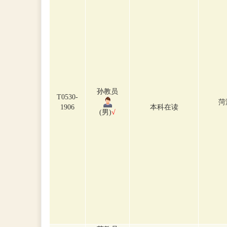
孙教员
T0530-
菏
1906
本科在读
(男)
√