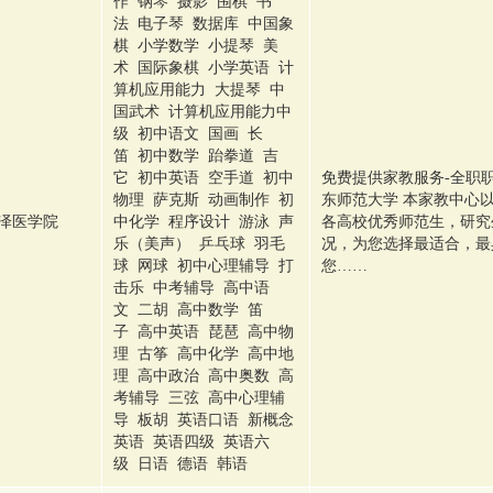
作 钢琴 摄影 围棋 书
法 电子琴 数据库 中国象
棋 小学数学 小提琴 美
术 国际象棋 小学英语 计
算机应用能力 大提琴 中
国武术 计算机应用能力中
级 初中语文 国画 长
笛 初中数学 跆拳道 吉
它 初中英语 空手道 初中
免费提供家教服务-全职职位
物理 萨克斯 动画制作 初
东师范大学 本家教中心
泽医学院
中化学 程序设计 游泳 声
各高校优秀师范生，研究
乐（美声） 乒乓球 羽毛
况，为您选择最适合，最
球 网球 初中心理辅导 打
您……
击乐 中考辅导 高中语
文 二胡 高中数学 笛
子 高中英语 琵琶 高中物
理 古筝 高中化学 高中地
理 高中政治 高中奥数 高
考辅导 三弦 高中心理辅
导 板胡 英语口语 新概念
英语 英语四级 英语六
级 日语 德语 韩语