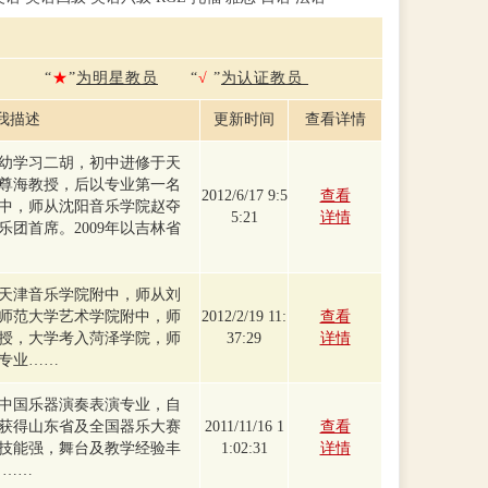
“
★
”
为明星教员
“
√
”
为认证教员
我描述
更新时间
查看详情
幼学习二胡，初中进修于天
尊海教授，后以专业第一名
2012/6/17 9:5
查看
中，师从沈阳音乐学院赵夺
5:21
详情
团首席。2009年以吉林省
天津音乐学院附中，师从刘
师范大学艺术学院附中，师
2012/2/19 11:
查看
授，大学考入菏泽学院，师
37:29
详情
专业……
中国乐器演奏表演专业，自
获得山东省及全国器乐大赛
2011/11/16 1
查看
技能强，舞台及教学经验丰
1:02:31
详情
 ……