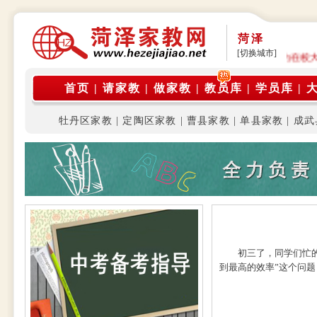
菏泽
[切换城市]
公告: 本平台是由在校大学生家教团体运营，旨为在校
首页
|
请家教
|
做家教
|
教员库
|
学员库
|
牡丹区家教
|
定陶区家教
|
曹县家教
|
单县家教
|
成武
初三了，同学们忙的焦
到最高的效率”这个问