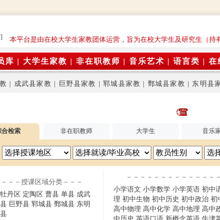
]
: 本平台是由在校大学生家教团体运营，旨为在校大学生及研究生（持
员库
|
大学生家教
|
非在职教师
|
音乐艺术
|
语言类
|
在
教
|
成武县家教
|
巨野县家教
|
郓城县家教
|
鄄城县家教
|
东明县
综合检索
非在职教师
大学生
音乐
－－－－－－－－－－－－－
－－－授课区域分类－－－
小学语文
小学数学
小学英语
初中
牡丹区
定陶区
曹县
单县
成武
理
初中生物
初中历史
初中政治
初
县
巨野县
郓城县
鄄城县
东明
高中物理
高中化学
高中地理
高中
县
中历史
英语口语
新概念英语
牛津