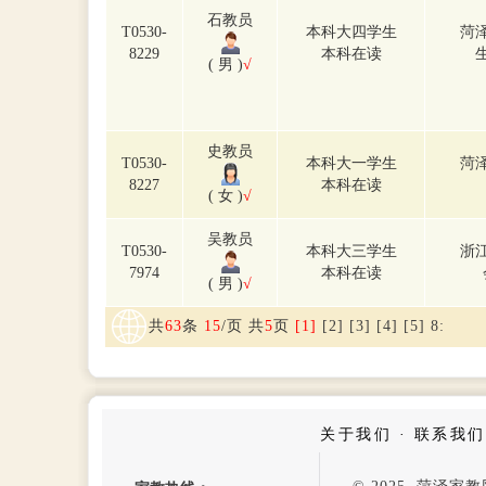
石教员
T0530-
本科大四学生
菏
8229
本科在读
( 男 )
√
史教员
T0530-
本科大一学生
菏
8227
本科在读
( 女 )
√
吴教员
T0530-
本科大三学生
浙
7974
本科在读
( 男 )
√
共
63
条
15
/页 共
5
页
[1]
[2]
[3]
[4]
[5]
8
:
关于我们
·
联系我们