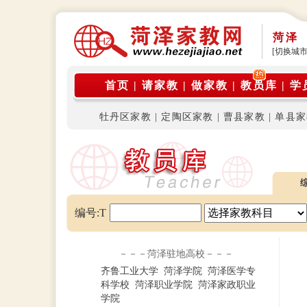
菏泽
[切换城市
公告
首页
|
请家教
|
做家教
|
教员库
|
学
牡丹区家教
|
定陶区家教
|
曹县家教
|
单县家
编号:T
－－－菏泽驻地高校－－－
齐鲁工业大学
菏泽学院
菏泽医学专
科学校
菏泽职业学院
菏泽家政职业
学院