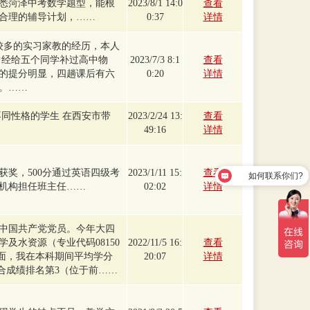
悉菏泽中考数学题型，能根
2023/8/1 14:0
查看
合理的辅导计划，……
0:37
详情
比较多的实习家教的经历，本人
曾经给五个同学补过高中物
2023/7/3 8:1
查看
的提分明显，四趟课后有六
0:20
详情
。……
不同性格的学生 在西安市带
2023/2/24 13:
查看
49:16
详情
获奖，500分通过英语四级考
2023/1/11 15:
查看
如何联系你们?
机构担任班主任……
02:02
详情
名中国共产党党员。今年大四
及水资源（专业代码08150
2022/11/5 16:
查看
方面，我在本科期间平均学分
20:07
详情
中综合成绩排名第3（位于前……