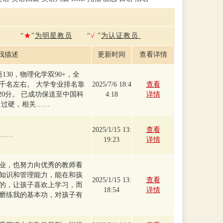
“
★
”
为明星教员
“
√
”
为认证教员
我描述
更新时间
查看详情
语130，物理化学双90+，全
三千名左右。 大学专业排名靠
2025/7/6 18:4
查看
20分。 已成功保送至中国科
4:18
详情
力过硬，相关……
2025/1/15 13:
查看
……
19:23
详情
业，也努力向优秀的教师看
知识和管理能力，能在和孩
2025/1/15 13:
查看
的，让孩子喜欢上学习，而
18:54
详情
磨练我的基本功，对孩子有