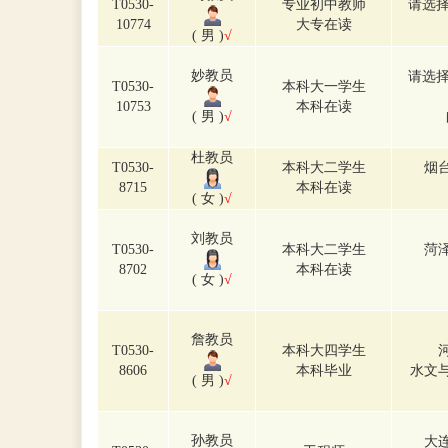
T0530-
专业初中教师
请选择
10774
大专在读
( 男 )
√
妙教员
请选择
T0530-
本科大一学生
10753
本科在读
( 男 )
√
杜教员
T0530-
本科大二学生
烟
8715
本科在读
( 女 )
√
刘教员
T0530-
本科大二学生
菏
8702
本科在读
( 女 )
√
詹教员
T0530-
本科大四学生
8606
本科毕业
水文
( 男 )
√
孙教员
大