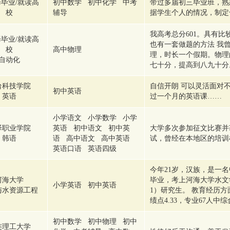
毕业/就读高
初中数学 初中化学 中考
带过多届初三毕业班，熟
校
辅导
据学生个人的情况，制定
我高考总分601。具有
毕业/就读高
也有一套做题的方法 我
校
高中物理
理，时长一个假期。物理
自动化
七十分，提高到八九十分
台科技学院
自信开朗 可以灵活面对
初中英语
英语
过一个月的英语课……
小学语文 小学数学 小学
泽职业学院
英语 初中语文 初中英
大学多次参加征文比赛并
韩语
语 高中语文 高中英语
试，曾经在本地区的培训
英语口语 英语四级
今年21岁，汉族，是一
河海大学
毕业，考上河海大学水文学
小学英语 初中英语
与水资源工程
1）研究生。 教育经历
绩点4.33，专业67人
初中数学 初中物理 初中
连理工大学