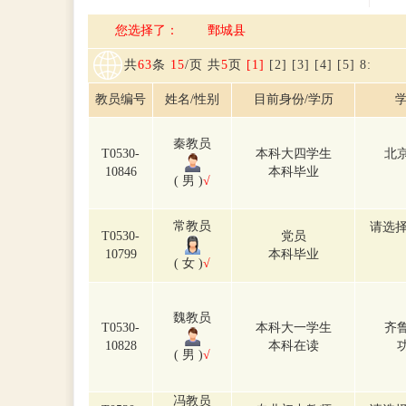
您选择了： 鄄城县
共
63
条
15
/页 共
5
页
[1]
[2]
[3]
[4]
[5]
8
:
教员编号
姓名/性别
目前身份/学历
学
秦教员
T0530-
本科大四学生
北
10846
本科毕业
( 男 )
√
常教员
请选择
T0530-
党员
10799
本科毕业
( 女 )
√
魏教员
T0530-
本科大一学生
齐
10828
本科在读
( 男 )
√
冯教员