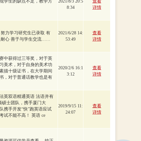
现学生的缺点不足，教学方
2021/8/3 20:5
查看
8:34
详情
 努力学习研究生已录取 有
2021/6/28 14:
查看
人耐心 善于与学生交流……
53:49
详情
赛中获得过三等奖，对于英
习美术，对于自身的美术功
2020/2/6 16:1
查看
素描十级证书，在大学期间
3:12
详情
书，对于普通话教学也是有
法英双语精通英语 法语并有
年带领硕士团队，携手厦门大
2019/9/15 11:
查看
队携手开发“快”跑英语应试
24:07
详情
试不能不高！ 英语 ce
量资源可供学员查看， 纯正