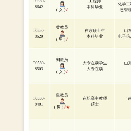
T0530-
工程师
化学工
8642
本科毕业
( 女 )
√
息管
黄教员
T0530-
在读硕士生
山
8629
本科毕业
电子信
( 男 )
√
刘教员
T0530-
大专在读学生
山
8503
大专在读
( 女 )
√
皇教员
T0530-
在职高中教师
8481
硕士
( 男 )
√★