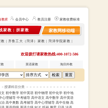
有教师资格证）提供勤工俭学、社会实践兼职信息的服务平台。平台不开展
会员中心
教员注册
家教收费标准
线家教
|
拼家教
家教网移动端
家教
|
齐鲁工大（菏泽）家教
|
菏泽学院家教
|
欢迎拨打请家教热线:400-1072-586
家教
英语家教
海归外教
－－授课科目分类 －－－－－－－－－－－－－－－
语文
初中数学
初中英语
初中物理
初中化学
初中地
中心理辅导
中考辅导
高中语文
高中数学
高中英语
政治
高中奥数
高考辅导
高中心理辅导
高中生物
高
英语
英语四级
英语六级
RGE
托福
雅思
日语
法语