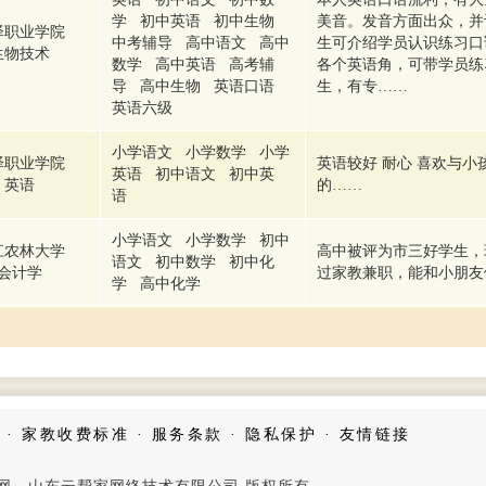
学 初中英语 初中生物
美音。发音方面出众，并
泽职业学院
中考辅导 高中语文 高中
生可介绍学员认识练习口
生物技术
数学 高中英语 高考辅
各个英语角，可带学员练
导 高中生物 英语口语
生，有专……
英语六级
小学语文 小学数学 小学
泽职业学院
英语较好 耐心 喜欢与小
英语 初中语文 初中英
英语
的……
语
小学语文 小学数学 初中
江农林大学
高中被评为市三好学生，
语文 初中数学 初中化
会计学
过家教兼职，能和小朋友
学 高中化学
·
家教收费标准
·
服务条款
·
隐私保护
·
友情链接