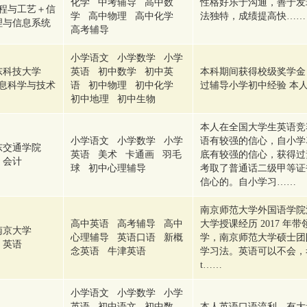
化学 中考辅导 高中数
性格好乐于沟通，善于发
程与工艺＋信
学 高中物理 高中化学
法独特，成绩提高快……
理与信息系统
高考辅导
小学语文 小学数学 小学
东科技大学
英语 初中数学 初中英
本科期间获得校级奖学金
息科学与技术
语 初中物理 初中化学
过辅导小学初中经验 本
初中地理 初中生物
本人在全国大学生英语竞
小学语文 小学数学 小学
语有较强的信心，自小学
东交通学院
英语 美术 卡通画 羽毛
底有较强的信心，获得过
会计
球 初中心理辅导
考取了普通话二级甲等证
信心的。自小学习……
南京师范大学外国语学院
高中英语 高考辅导 高中
大学授课经历 2017 
南京大学
心理辅导 英语口语 新概
学，南京师范大学硕士团
英语
念英语 牛津英语
学习法。英语可以不会，考
t……
小学语文 小学数学 小学
英语 初中语文 初中数
本人英语口语流利，有大