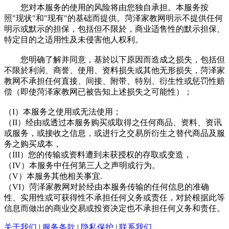
您对本服务的使用的风险将由您独自承担。本服务按
照"现状"和"现有"的基础而提供。菏泽家教网明示不提供任何
明示或默示的担保，包括但不限於，商业适售性的默示担保、
特定目的之适用性及未侵害他人权利。
您明确了解并同意，基於以下原因而造成之损失，包括但
不限於利润、商誉、使用、资料损失或其他无形损失，菏泽家
教网不承担任何直接、间接、附带、特别、衍生性或惩罚性赔
偿（即使菏泽家教网已被告知上述损失之可能性）；
（I）本服务之使用或无法使用；
（II）经由或透过本服务购买或取得之任何商品、资料、资讯
或服务，或接收之信息，或进行之交易所衍生之替代商品及服
务之购买成本，
（III）您的传输或资料遭到未获授权的存取或变造，
（IV）本服务中任何第三人之声明或行为。
（V）本服务其他相关事宜.
（VI）菏泽家教网对於经由本服务传输的任何信息的准确
性、实用性或可获得性不承担任何义务或责任，对於根据此等
信息而做出的商业交易或投资决定也不承担任何义务和责任。
关于我们
|
服务条款
|
隐私保护
|
联系我们