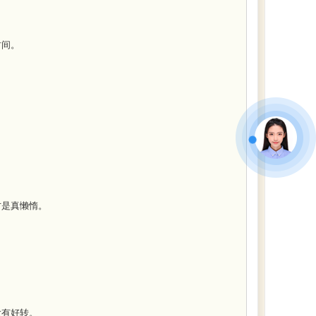
时间。
是真懒惰。
大有好转。