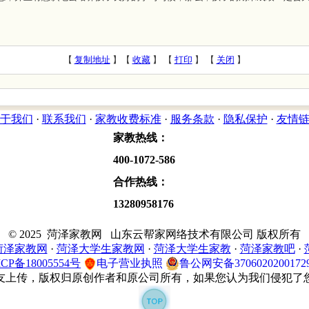
【
复制地址
】【
收藏
】 【
打印
】 【
关闭
】
于我们
·
联系我们
·
家教收费标准
·
服务条款
·
隐私保护
·
友情
家教热线：
400-1072-586
合作热线：
13280958176
© 2025 菏泽家教网 山东云帮家网络技术有限公司 版权所有
菏泽家教网
·
菏泽大学生家教网
·
菏泽大学生家教
·
菏泽家教吧
·
CP备18005554号
电子营业执照
鲁公网安备3706020200172
友上传，版权归原创作者和原公司所有，如果您认为我们侵犯了