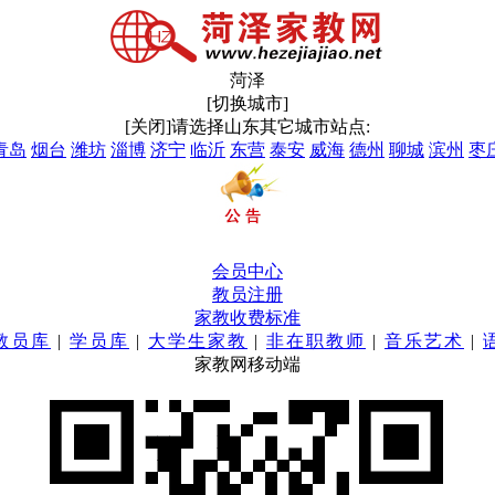
菏泽
[切换城市]
[关闭]
请选择山东其它城市站点:
青岛
烟台
潍坊
淄博
济宁
临沂
东营
泰安
威海
德州
聊城
滨州
枣
会员中心
教员注册
家教收费标准
教员库
|
学员库
|
大学生家教
|
非在职教师
|
音乐艺术
|
家教网移动端