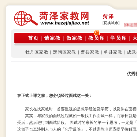
菏泽
[切换城市]
公告: 本平台是由在校大学生家教团体运
首页
|
请家教
|
做家教
|
教员库
|
学员库
|
牡丹区家教
|
定陶区家教
|
曹县家教
|
单县家教
|
成武
优秀
在正式上课之前，您必須经过面试这一关：
家长在找家教时，首要重视的是教学经验及学历，以及你在面视时
其实，与家長的面试过程就如一般找工作面试一样，而家长就是老
受后，然后进行到面试阶段。 面试时的家长的第一个思考，一定是
这似乎也牵涉到人与人的「化学反映」，不过家教老师应提早接触面