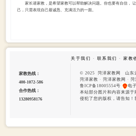
家长请家教，是希望家教可以帮助解决问题。你也要有自信， 让
己，只需表現自己最诚恳、充满活力的一面。
关于我们
·
联系我们
·
家教
© 2025 菏泽家教网 山
家教热线：
菏泽家教
·
菏泽家教网
·
菏
400-1072-586
鲁ICP备18005554号
电
合作热线：
本站部分图片和内容来源于
侵犯了您的版权，请告知！
13280958176