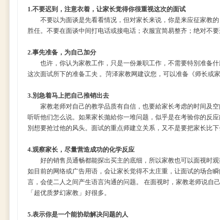
1.
不要迟到，注意衣着，让家长觉得你很重视这次的面试
不要以为面谈是先看看情况，但对家长来说，你是来应征家教的，
胜任。不要在面谈中间打电话或接电话；衣服宜简易整齐；绝对不要
2.
事先准备，为自己加分
也许，你认为家教工作，只是一份兼职工作，不需要特別准备什麼
这次面试所下的准备工夫 。菏泽家教网建议您，可以准备《师长或
3.
別急着马上把自己推销出去
家教老师对自己的教学品质有自信，也要給家长考虑的时间及空间
听听他们怎么说。如果家长拋給你一堆问题，似乎是在考验你的反应
別想要抢过他的风头。面试的重点师建立关系，又不是要把家长比下
4.
观察家长，尽量营造成功的化学反应
好的销售员通畅都能探出买主的底细，所以家教也可以面视时观察
如目前的网络或广告用语，会让家长觉得不太庄重，让面试的场合瞬
言，会使二人之间产生语言沟通的问题。 在面视时，家教老师说自
「超优质梦幻家教」好很多。
5.
表示你是一个能协助解决问题的人