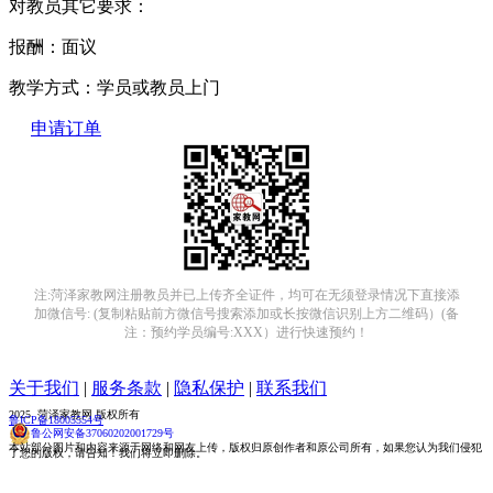
对教员其它要求：
报酬：
面议
教学方式：
学员或教员上门
申请订单
注:菏泽家教网注册教员并已上传齐全证件，均可在无须登录情况下直接添
加微信号: (复制粘贴前方微信号搜索添加或长按微信识别上方二维码）(备
注：预约学员编号:XXX）进行快速预约！
关于我们
|
服务条款
|
隐私保护
|
联系我们
2025 菏泽家教网 版权所有
鲁ICP备18005554号
鲁公网安备37060202001729号
本站部分图片和内容来源于网络和网友上传，版权归原创作者和原公司所有，如果您认为我们侵犯
了您的版权，请告知！我们将立即删除。