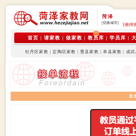
菏泽
[切换城市]
平台是由在校大学生家教团体运营，旨为在校大学生及研究生（持有教师
首页
|
请家教
|
做家教
|
教员库
|
学员库
|
牡丹区家教
|
定陶区家教
|
曹县家教
|
单县家教
|
成武
直 