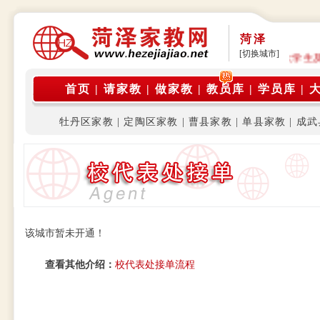
菏泽
[切换城市]
公告: 本平台是由在校大学生家教团体运营，旨为在校大学生
首页
|
请家教
|
做家教
|
教员库
|
学员库
|
牡丹区家教
|
定陶区家教
|
曹县家教
|
单县家教
|
成武
该城市暂未开通！
查看其他介绍：
校代表处接单流程