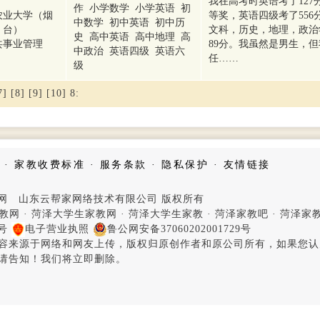
我在高考时英语考了12
作 小学数学 小学英语 初
农业大学（烟
等奖，英语四级考了556
中数学 初中英语 初中历
台）
文科，历史，地理，政治
史 高中英语 高中地理 高
共事业管理
89分。我虽然是男生，
中政治 英语四级 英语六
任……
级
7]
[8]
[9]
[10]
8
:
·
家教收费标准
·
服务条款
·
隐私保护
·
友情链接
家教网 山东云帮家网络技术有限公司 版权所有
教网
·
菏泽大学生家教网
·
菏泽大学生家教
·
菏泽家教吧
·
菏泽家
4号
电子营业执照
鲁公网安备37060202001729号
容来源于网络和网友上传，版权归原创作者和原公司所有，如果您认
请告知！我们将立即删除。