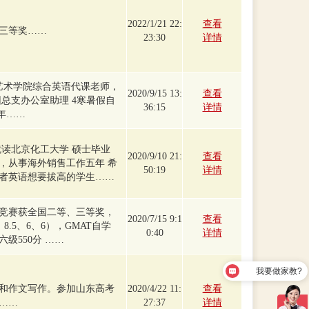
2022/1/21 22:
查看
三等奖……
23:30
详情
艺术学院综合英语代课老师，
2020/9/15 13:
查看
团总支办公室助理 4寒暑假自
36:15
详情
年……
就读北京化工大学 硕士毕业
2020/9/10 21:
查看
，从事海外销售工作五年 希
50:19
详情
者英语想要拔高的学生……
竞赛获全国二等、三等奖，
2020/7/15 9:1
查看
、8.5、6、6），GMAT自学
0:40
详情
六级550分 ……
我要做家教?
如何联系你们?
和作文写作。参加山东高考
2020/4/22 11:
查看
。……
27:37
详情