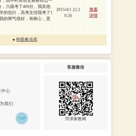
7分，高中时英语竞赛获得过一
分，六级考了469分。我其他
2015/4/1 22:2
查看
学的也行，高考文综我考了1
0:26
详情
但我的脾气很好，有耐心，责
●
明星教员库
客服微信
教中心
为我们
菏泽家教网