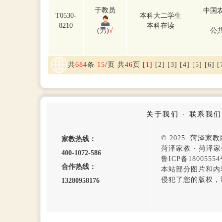
于教员
中国
T0530-
本科大二学生
8210
本科在读
(男)
√
公
共
684
条
15
/页 共
46
页
[1]
[2]
[3]
[4]
[5]
[6]
[
关于我们
·
联系我们
© 2025 菏泽
家教热线：
菏泽家教
·
菏泽家
400-1072-586
鲁ICP备1800555
合作热线：
本站部分图片和内
侵犯了您的版权，
13280958176