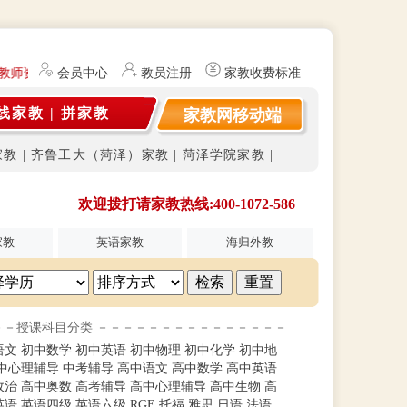
教师资格证）提供勤工俭学、社会实践兼职信息的服务平台。平台不开展
会员中心
教员注册
家教收费标准
线家教
|
拼家教
家教网移动端
家教
|
齐鲁工大（菏泽）家教
|
菏泽学院家教
|
欢迎拨打请家教热线:400-1072-586
家教
英语家教
海归外教
－－授课科目分类 －－－－－－－－－－－－－－－
语文
初中数学
初中英语
初中物理
初中化学
初中地
中心理辅导
中考辅导
高中语文
高中数学
高中英语
政治
高中奥数
高考辅导
高中心理辅导
高中生物
高
英语
英语四级
英语六级
RGE
托福
雅思
日语
法语