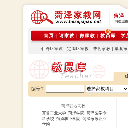
菏泽
[切换城市
公告
首页
|
请家教
|
做家教
|
教员库
|
学
牡丹区家教
|
定陶区家教
|
曹县家教
|
单县家
编号:T
－－－菏泽驻地高校－－－
齐鲁工业大学
菏泽学院
菏泽医学专
科学校
菏泽职业学院
菏泽家政职业
学院