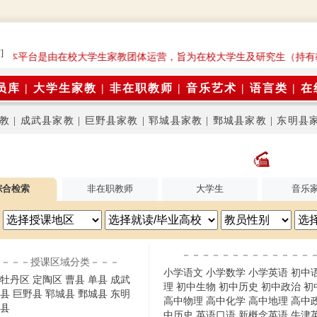
]
: 本平台是由在校大学生家教团体运营，旨为在校大学生及研究生（持有
员库
|
大学生家教
|
非在职教师
|
音乐艺术
|
语言类
|
在
教
|
成武县家教
|
巨野县家教
|
郓城县家教
|
鄄城县家教
|
东明县
综合检索
非在职教师
大学生
音乐
－－－－－－－－－－－－－
－－－授课区域分类－－－
小学语文
小学数学
小学英语
初中
牡丹区
定陶区
曹县
单县
成武
理
初中生物
初中历史
初中政治
初
县
巨野县
郓城县
鄄城县
东明
高中物理
高中化学
高中地理
高中
县
中历史
英语口语
新概念英语
牛津