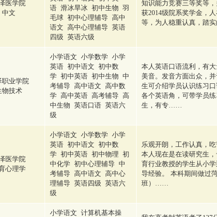
泽医学院
知识能力竞赛三等奖等，
语 滑冰旱冰 初中生物 羽
中文
获2014级院系奖学金，
毛球 初中心理辅导 高中
等，为人稳重认真，踏实
语文 高中心理辅导 英语
四级 英语六级
小学语文 小学数学 小学
英语 初中语文 初中数
本人英语口语流利，有大
学 初中英语 初中生物 中
美音。发音方面出众，并
泽职业学院
考辅导 高中语文 高中数
生可介绍学员认识练习口
生物技术
学 高中英语 高考辅导 高
各个英语角，可带学员练
中生物 英语口语 英语六
生，有专……
级
小学语文 小学数学 小学
英语 初中语文 初中数
乐观开朗，工作认真，吃
学 初中英语 初中物理 初
本人现在是在读研究生，
泽医学院
中化学 初中心理辅导 中
育行业教授的学生从小学
育心理学
考辅导 高中语文 高中心
导经验。 本科期间做过
理辅导 英语四级 英语六
班）……
级
小学语文 计算机基本操