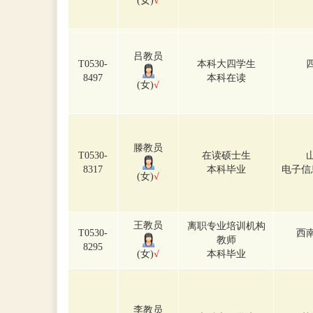
(女)
√
吕教员
T0530-
本科大四学生
8497
本科在读
(女)
√
滕教员
T0530-
在读硕士生
8317
本科毕业
电子信
(女)
√
王教员
离职专业培训机构
T0530-
西
教师
8295
(女)
√
本科毕业
李教员