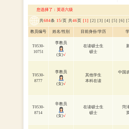
您选择了：英语六级
共
684
条
15
/页 共
46
页
[1]
[2]
[3]
[4]
[5]
[6]
[
教员编号
姓名/性别
目前身份/学历
学
李教员
T0530-
在读硕士生
10751
硕士
(女)
√
李教员
中国
T0530-
其他学生
8777
本科在读
(女)
√
辛教员
T0530-
在读硕士生
菏
8714
硕士
(女)
√