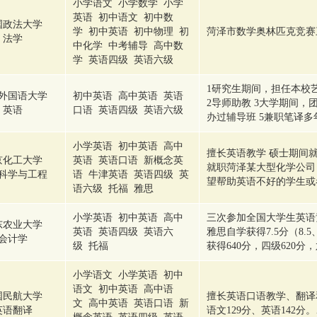
小学语文 小学数学 小学
英语 初中语文 初中数
国政法大学
学 初中英语 初中物理 初
菏泽市数学奥林匹克竞赛
法学
中化学 中考辅导 高中数
学 英语四级 英语六级
1研究生期间，担任本校
外国语大学
初中英语 高中英语 英语
2导师助教 3大学期间，
英语
口语 英语四级 英语六级
办过辅导班 5兼职笔译多
小学英语 初中英语 高中
擅长英语教学 硕士期间
京化工大学
英语 英语口语 新概念英
就职菏泽某大型化学公司
科学与工程
语 牛津英语 英语四级 英
望帮助英语不好的学生或
语六级 托福 雅思
小学英语 初中英语 高中
三次参加全国大学生英语
东农业大学
英语 英语四级 英语六
雅思自学获得7.5分（8.5
会计学
级 托福
获得640分，四级620分，
小学语文 小学英语 初中
语文 初中英语 高中语
国民航大学
擅长英语口语教学、翻译
文 高中英语 英语口语 新
英语翻译
语文129分、英语142分