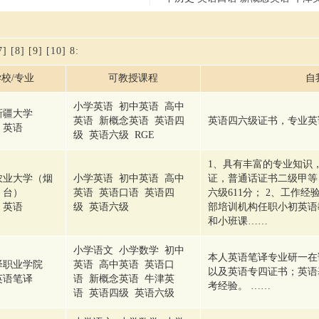
7]
[8]
[9]
[10]
8
:
校/专业
可教授课程
自
小学英语 初中英语 高中
新疆大学
英语 新概念英语 英语四
英语四六级证书，专业英
英语
级 英语六级 RGE
1、具有丰富的专业知识
农业大学（烟
小学英语 初中英语 高中
证，普通话证书二级甲等
台）
英语 英语口语 英语四
六级611分； 2、工作
英语
级 英语六级
部培训机构任职小初英语
和小班课……
小学语文 小学数学 初中
本人英语笔译专业研一在
泽职业学院
英语 高中英语 英语口
以及英语专四证书；英语
英语笔译
语 新概念英语 牛津英
考经验。 ……
语 英语四级 英语六级