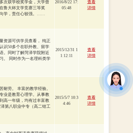
多次获学校奖学金，大学曾
2016/8/22 17:
查看
人在鲁大杯文学竞赛三等奖
05:48
详情
向学，责任心较强。……
量资源可供学员查看， 纯正
认识50多个在职外教、留学
2015/12/31 1
查看
语。同时了解菏泽学院附近
1:12:11
详情
习。 同时作为一名理科类学
苦耐劳。 丰富的教学经验。
专业是教育心理学。从事教
2015/5/7 10:3
查看
到高一年级，均有过丰富教
4:46
详情
菏泽第八职业中专（高二钳工