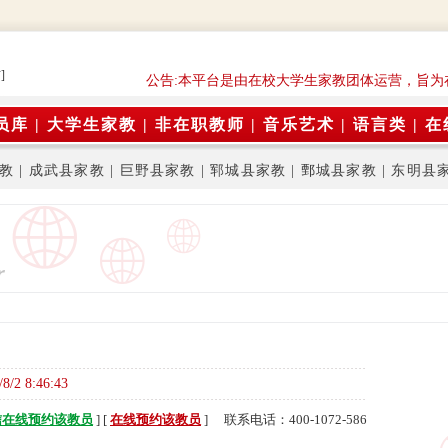
]
公告:本平台是由在校大学生家教团体运营，旨为
员库
|
大学生家教
|
非在职教师
|
音乐艺术
|
语言类
|
在
教
|
成武县家教
|
巨野县家教
|
郓城县家教
|
鄄城县家教
|
东明县
/8/2 8:46:43
信在线预约该教员
] [
在线预约该教员
] 联系电话：400-1072-586