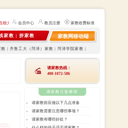
在校大学生及研究生（持有教师资格证）提供勤工俭学、社会实践兼职信
会员中心
教员注册
家教收费标准
线家教
|
拼家教
家教网移动端
家教
|
齐鲁工大（菏泽）家教
|
菏泽学院家教
|
请家教热线：
400-1072-586
请家教前应做以下几点准备
请家教需要注意哪些事项？
请家教有哪些好处？
什么样的孩子适于请家教？