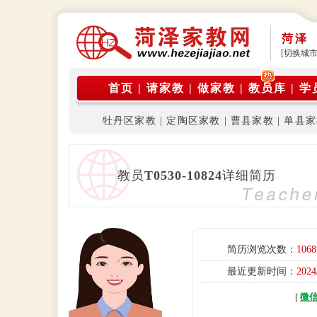
菏泽
[切换城市
首页
|
请家教
|
做家教
|
教员库
|
学
牡丹区家教
|
定陶区家教
|
曹县家教
|
单县家
教员
T0530-10824
详细简历
简历浏览次数：
1068
最近更新时间：
2024
[
微