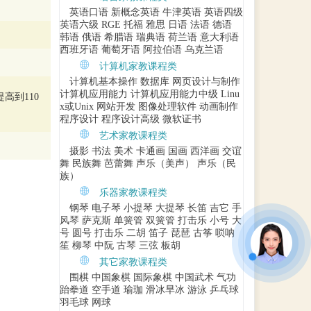
英语口语
新概念英语
牛津英语
英语四级
英语六级
RGE
托福
雅思
日语
法语
德语
韩语
俄语
希腊语
瑞典语
荷兰语
意大利语
西班牙语
葡萄牙语
阿拉伯语
乌克兰语
计算机家教课程类
计算机基本操作
数据库
网页设计与制作
计算机应用能力
计算机应用能力中级
Linu
高到110
x或Unix
网站开发
图像处理软件
动画制作
程序设计
程序设计高级
微软证书
艺术家教课程类
摄影
书法
美术
卡通画
国画
西洋画
交谊
舞
民族舞
芭蕾舞
声乐（美声）
声乐（民
族）
乐器家教课程类
钢琴
电子琴
小提琴
大提琴
长笛
吉它
手
风琴
萨克斯
单簧管
双簧管
打击乐
小号
大
号
圆号
打击乐
二胡
笛子
琵琶
古筝
唢呐
笙
柳琴
中阮
古琴
三弦
板胡
其它家教课程类
围棋
中国象棋
国际象棋
中国武术
气功
跆拳道
空手道
瑜珈
滑冰旱冰
游泳
乒乓球
羽毛球
网球