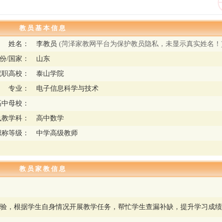
教 员 基 本 信 息
姓名：
李教员
(菏泽家教网平台为保护教员隐私，未显示真实姓名！
份/国家：
山东
就职高校：
泰山学院
专业：
电子信息科学与技术
高中母校：
执教学科：
高中数学
职称等级：
中学高级教师
教 员 家 教 信 息
经验，根据学生自身情况开展教学任务，帮忙学生查漏补缺，提升学习成绩