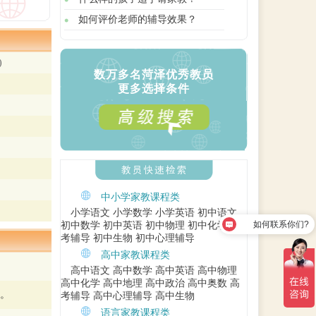
如何评价老师的辅导效果？
)
数万多名菏泽优秀教员
更多选择条件
中小学家教课程类
小学语文
小学数学
小学英语
初中语文
如何联系你们?
初中数学
初中英语
初中物理
初中化学
中
考辅导
初中生物
初中心理辅导
高中家教课程类
高中语文
高中数学
高中英语
高中物理
高中化学
高中地理
高中政治
高中奥数
高
。
考辅导
高中心理辅导
高中生物
语言家教课程类