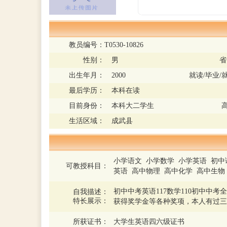
教员编号：
T0530-10826
性别：
男
省
出生年月：
2000
就读/毕业/
最后学历：
本科在读
目前身份：
本科大二学生
生活区域：
成武县
小学语文 小学数学 小学英语 初中
可教授科目：
英语 高中物理 高中化学 高中生
初中中考英语117数学110初中中
自我描述：
特长展示：
获得奖学金等各种奖项，本人有过三
所获证书：
大学生英语四六级证书