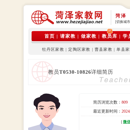
菏泽
[切换城市
首页
|
请家教
|
做家教
|
教员库
|
学
牡丹区家教
|
定陶区家教
|
曹县家教
|
单县家
教员
T0530-10826
详细简历
简历浏览次数：
809
最近更新时间：
2024
[
微