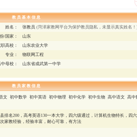
教 员 基 本 信 息
姓名：
张教员
(菏泽家教网平台为保护教员隐私，未显示真实姓名！
份/国家：
山东
就职高校：
山东农业大学
专业：
物联网工程
高中母校：
山东省成武第一中学
教 员 家 教 信 息
语文 初中数学 初中英语 初中物理 初中化学 初中生物 高中语文 高中
物
考全县排名200，高考英语130一本大学，四六级通过，计算机生物特长，四
次家教经验，经验丰富，耐心可靠，有方法