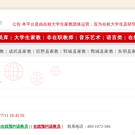
]
公告:本平台是由在校大学生家教团体运营，旨为在校大学生及研究
员库
|
大学生家教
|
非在职教师
|
音乐艺术
|
语言类
|
在
教
|
成武县家教
|
巨野县家教
|
郓城县家教
|
鄄城县家教
|
东明县
/7/11 16:41:01
信在线预约该教员
] [
在线预约该教员
] 联系电话：400-1072-586