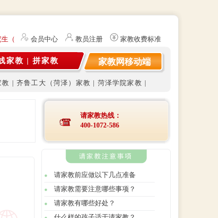
生（持有教师资格证）提供勤工俭学、社会实践兼职信息的服务平台。平
会员中心
教员注册
家教收费标准
线家教
|
拼家教
家教网移动端
家教
|
齐鲁工大（菏泽）家教
|
菏泽学院家教
|
请家教热线：
400-1072-586
请家教前应做以下几点准备
请家教需要注意哪些事项？
请家教有哪些好处？
什么样的孩子适于请家教？