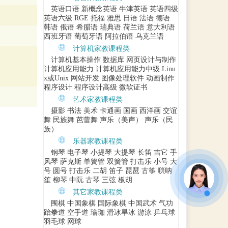
英语口语
新概念英语
牛津英语
英语四级
英语六级
RGE
托福
雅思
日语
法语
德语
韩语
俄语
希腊语
瑞典语
荷兰语
意大利语
西班牙语
葡萄牙语
阿拉伯语
乌克兰语
计算机家教课程类
计算机基本操作
数据库
网页设计与制作
计算机应用能力
计算机应用能力中级
Linu
x或Unix
网站开发
图像处理软件
动画制作
程序设计
程序设计高级
微软证书
艺术家教课程类
摄影
书法
美术
卡通画
国画
西洋画
交谊
舞
民族舞
芭蕾舞
声乐（美声）
声乐（民
族）
乐器家教课程类
钢琴
电子琴
小提琴
大提琴
长笛
吉它
手
风琴
萨克斯
单簧管
双簧管
打击乐
小号
大
号
圆号
打击乐
二胡
笛子
琵琶
古筝
唢呐
笙
柳琴
中阮
古琴
三弦
板胡
其它家教课程类
围棋
中国象棋
国际象棋
中国武术
气功
跆拳道
空手道
瑜珈
滑冰旱冰
游泳
乒乓球
羽毛球
网球