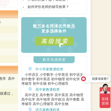
如何评价老师的辅导效果？
)
数万多名菏泽优秀教员
更多选择条件
中小学家教课程类
我要请家教?
小学语文
小学数学
小学英语
初中语文
数学 高中
初中数学
初中英语
初中物理
初中化学
中
我要做家教?
考辅导
初中生物
初中心理辅导
高中家教课程类
六级通过，
高中语文
高中数学
高中英语
高中物理
高中化学
高中地理
高中政治
高中奥数
高
考辅导
高中心理辅导
高中生物
语言家教课程类