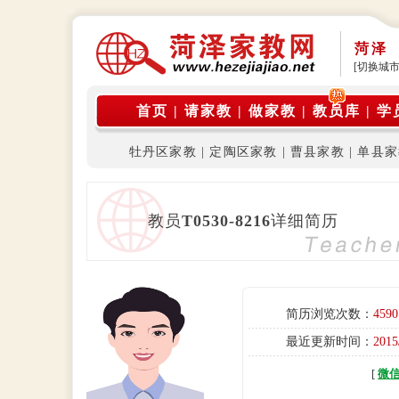
菏泽
[切换城市
公告:本
首页
|
请家教
|
做家教
|
教员库
|
学
牡丹区家教
|
定陶区家教
|
曹县家教
|
单县家
教员
T0530-8216
详细简历
简历浏览次数：
4590
最近更新时间：
2015
[
微