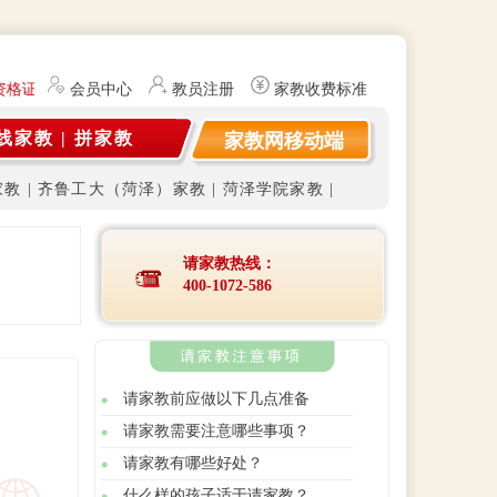
资格证）提供勤工俭学、社会实践兼职信息的服务平台。平台不开展任何有
会员中心
教员注册
家教收费标准
线家教
|
拼家教
家教网移动端
家教
|
齐鲁工大（菏泽）家教
|
菏泽学院家教
|
请家教热线：
400-1072-586
请家教前应做以下几点准备
请家教需要注意哪些事项？
请家教有哪些好处？
什么样的孩子适于请家教？