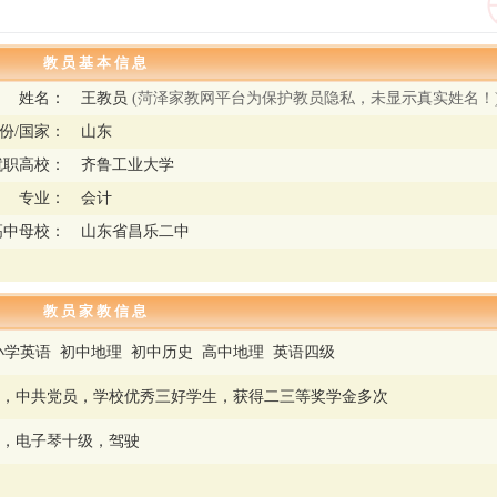
教 员 基 本 信 息
姓名：
王教员
(菏泽家教网平台为保护教员隐私，未显示真实姓名！
份/国家：
山东
就职高校：
齐鲁工业大学
专业：
会计
高中母校：
山东省昌乐二中
教 员 家 教 信 息
小学英语 初中地理 初中历史 高中地理 英语四级
，中共党员，学校优秀三好学生，获得二三等奖学金多次
，电子琴十级，驾驶