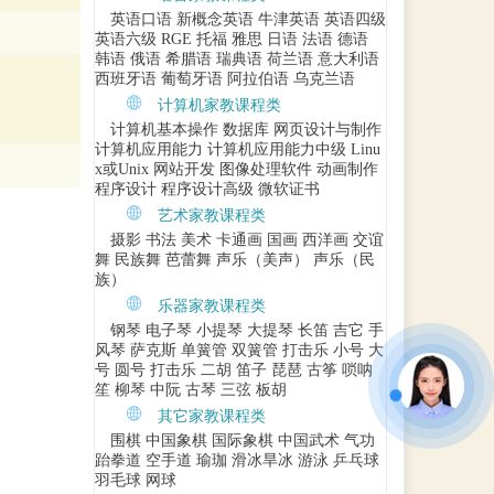
英语口语
新概念英语
牛津英语
英语四级
英语六级
RGE
托福
雅思
日语
法语
德语
韩语
俄语
希腊语
瑞典语
荷兰语
意大利语
西班牙语
葡萄牙语
阿拉伯语
乌克兰语
计算机家教课程类
计算机基本操作
数据库
网页设计与制作
计算机应用能力
计算机应用能力中级
Linu
x或Unix
网站开发
图像处理软件
动画制作
程序设计
程序设计高级
微软证书
艺术家教课程类
摄影
书法
美术
卡通画
国画
西洋画
交谊
舞
民族舞
芭蕾舞
声乐（美声）
声乐（民
族）
乐器家教课程类
钢琴
电子琴
小提琴
大提琴
长笛
吉它
手
风琴
萨克斯
单簧管
双簧管
打击乐
小号
大
号
圆号
打击乐
二胡
笛子
琵琶
古筝
唢呐
笙
柳琴
中阮
古琴
三弦
板胡
其它家教课程类
围棋
中国象棋
国际象棋
中国武术
气功
跆拳道
空手道
瑜珈
滑冰旱冰
游泳
乒乓球
羽毛球
网球