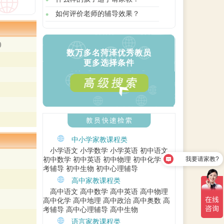
如何评价老师的辅导效果？
)
数万多名菏泽优秀教员
更多选择条件
中小学家教课程类
小学语文
小学数学
小学英语
初中语文
我要请家教?
初中数学
初中英语
初中物理
初中化学
中
考辅导
初中生物
初中心理辅导
高中家教课程类
高中语文
高中数学
高中英语
高中物理
高中化学
高中地理
高中政治
高中奥数
高
考辅导
高中心理辅导
高中生物
语言家教课程类