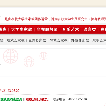
]
平台是由在校大学生家教团体运营，旨为在校大学生及研究生（持有教师
员库
|
大学生家教
|
非在职教师
|
音乐艺术
|
语言类
|
在
教
|
成武县家教
|
巨野县家教
|
郓城县家教
|
鄄城县家教
|
东明县
/4/21 23:05:27
信在线预约该教员
] [
在线预约该教员
] 联系电话：400-1072-586