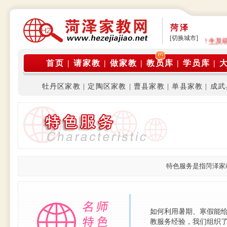
菏泽
[切换城市]
公告: 本平台是由在校大学生家教团体运营，旨为在校大学生及
首页
|
请家教
|
做家教
|
教员库
|
学员库
|
牡丹区家教
|
定陶区家教
|
曹县家教
|
单县家教
|
成武
特色服务是指菏泽家
如何利用暑期、寒假能
教服务经验，我们组织